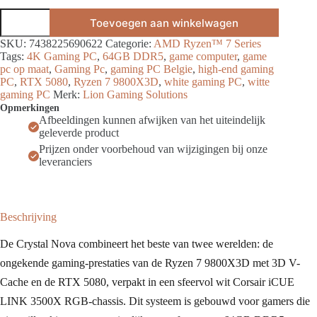
Crystal
Toevoegen aan winkelwagen
Nova
Gaming
SKU:
7438225690622
Categorie:
AMD Ryzen™ 7 Series
PC
Tags:
4K Gaming PC
,
64GB DDR5
,
game computer
,
game
|
pc op maat
,
Gaming Pc
,
gaming PC Belgie
,
high-end gaming
Ryzen
PC
,
RTX 5080
,
Ryzen 7 9800X3D
,
white gaming PC
,
witte
7
gaming PC
Merk:
Lion Gaming Solutions
9800X3D
Opmerkingen
+
Afbeeldingen kunnen afwijken van het uiteindelijk
RTX
geleverde product
5080
|
Prijzen onder voorbehoud van wijzigingen bij onze
64GB
leveranciers
DDR5
|
Wit
aantal
Beschrijving
De Crystal Nova combineert het beste van twee werelden: de
ongekende gaming-prestaties van de Ryzen 7 9800X3D met 3D V-
Cache en de RTX 5080, verpakt in een sfeervol wit Corsair iCUE
LINK 3500X RGB-chassis. Dit systeem is gebouwd voor gamers die