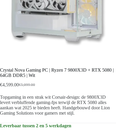
Crystal Nova Gaming PC | Ryzen 7 9800X3D + RTX 5080 |
64GB DDR5 | Wit
€
4,599.00
€
5,099.00
Oorspronkelijke
Huidige
prijs
prijs
Topgaming in een strak wit Corsair-design: de 9800X3D
was:
is:
levert verbluffende gaming-fps terwijl de RTX 5080 alles
€5,099.00.
€4,599.00.
aankan wat 2025 te bieden heeft. Handgebouwd door Lion
Gaming Solutions voor gamers met stijl.
Leverbaar tussen 2 en 5 werkdagen