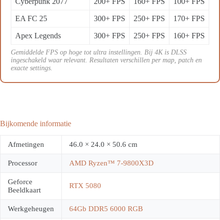
Cyberpunk 2077
200+ FPS
160+ FPS
100+ FPS
EA FC 25
300+ FPS
250+ FPS
170+ FPS
Apex Legends
300+ FPS
250+ FPS
160+ FPS
Gemiddelde FPS op hoge tot ultra instellingen. Bij 4K is DLSS
ingeschakeld waar relevant. Resultaten verschillen per map, patch en
exacte settings.
Bijkomende informatie
Afmetingen
46.0 × 24.0 × 50.6 cm
Processor
AMD Ryzen™ 7-9800X3D
Geforce
RTX 5080
Beeldkaart
Werkgeheugen
64Gb DDR5 6000 RGB