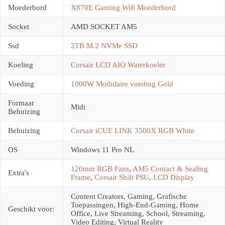
Moederbord
X870E Gaming Wifi Moederbord
Socket
AMD SOCKET AM5
Ssd
2TB M.2 NVMe SSD
Koeling
Corsair LCD AIO Waterkoeler
Voeding
1000W Modulaire voeding Gold
Formaat
Midi
Behuizing
Behuizing
Corsair iCUE LINK 3500X RGB White
OS
Windows 11 Pro NL
120mm RGB Fans
,
AM5 Contact & Sealing
Extra's
Frame
,
Corsair Shift PSU
,
LCD Display
Content Creators, Gaming, Grafische
Toepassingen, High-End-Gaming, Home
Geschikt voor:
Office, Live Streaming, School, Streaming,
Video Editing, Virtual Reality