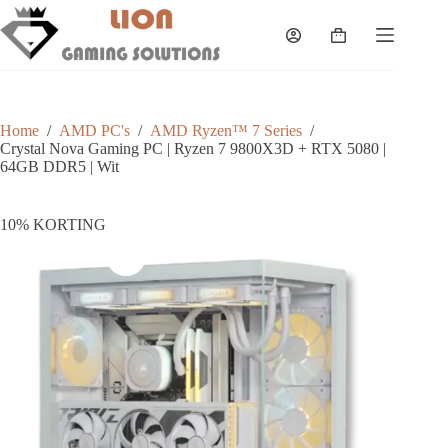
Skip
to
Shopping
content
cart
Home
/
AMD PC's
/
AMD Ryzen™ 7 Series
/
Crystal Nova Gaming PC | Ryzen 7 9800X3D + RTX 5080 |
64GB DDR5 | Wit
10% KORTING