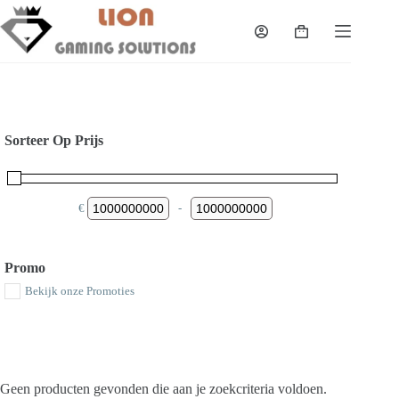
Skip
to
Shopping
content
cart
Sorteer Op Prijs
€
-
Minimum Price
Maximum Price
Promo
Bekijk onze Promoties
Geen producten gevonden die aan je zoekcriteria voldoen.