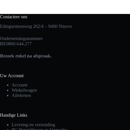
Contacteer ons
Edingsesteenweg 262/4 – 9400 Ninove
Ondernemingsnummer:
BE0860.644.277
Bezoek enkel na afspraak.
Uw Account
Account
Winkelwagen
Afrekenen
Handige Links
Levering en verzending
PC Herstellingen en Upgrades