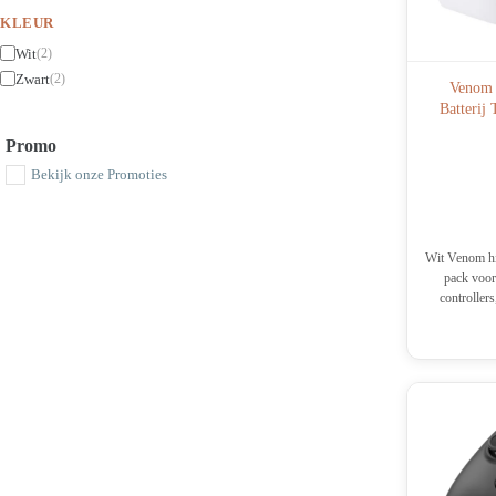
KLEUR
Wit
(2)
Zwart
(2)
Venom 
Batterij
Promo
Bekijk onze Promoties
Wit Venom hi
pack voo
controllers