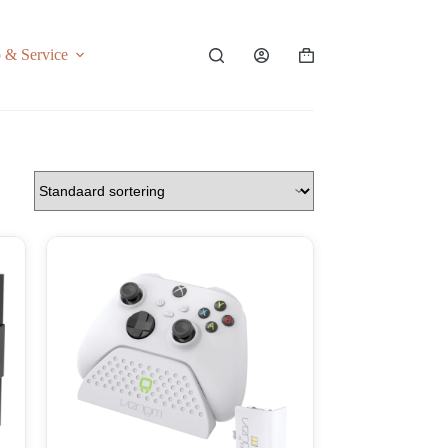
o & Service
Shopping
cart