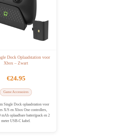
gle Dock Oplaadstation voor
Xbox – Zwart
€
24.95
Game Accessoires
m Single Dock oplaadstation voor
es X/S en Xbox One controllers,
0 mAh oplaadbare batterijpack en 2
meter USB-C kabel.