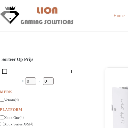
Skip
to
content
Home
Sorteer Op Prijs
€
-
Minimum Price
Maximum Price
MERK
Venom
(4)
PLATFORM
Xbox One
(4)
Xbox Series X/S
(4)