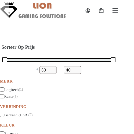
Skip
to
Shopping
content
cart
Sorteer Op Prijs
€
-
Minimum Price
Maximum Price
MERK
Logitech
(1)
Razer
(1)
VERBINDING
Bedraad (USB)
(2)
KLEUR
Zwart
(2)