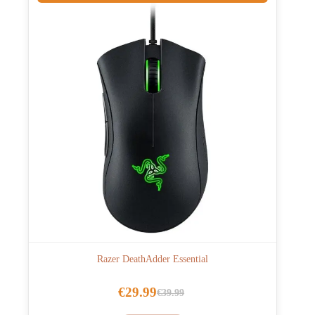
Razer DeathAdder Essential
€
29.99
€
39.99
Oorspronkelijke
Huidige
prijs
prijs