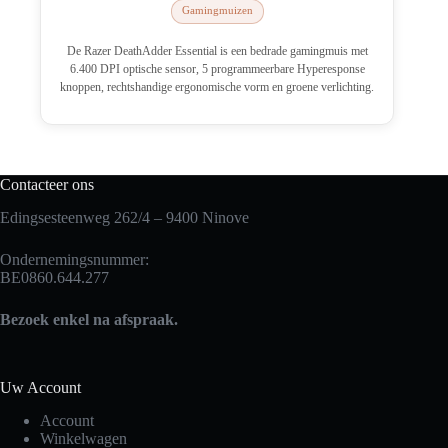
Gamingmuizen
was:
is:
€39.99.
€29.99.
De Razer DeathAdder Essential is een bedrade gamingmuis met
6.400 DPI optische sensor, 5 programmeerbare Hyperesponse
knoppen, rechtshandige ergonomische vorm en groene verlichting.
Contacteer ons
Edingsesteenweg 262/4 – 9400 Ninove
Ondernemingsnummer:
BE0860.644.277
Bezoek enkel na afspraak.
Uw Account
Account
Winkelwagen