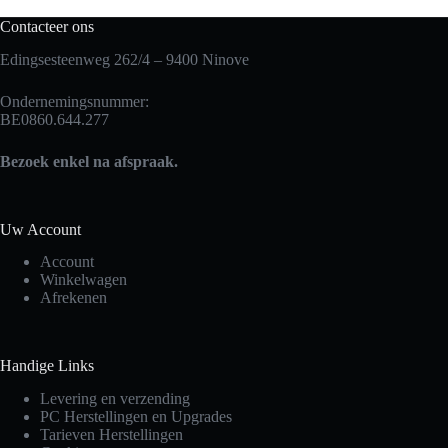
Contacteer ons
Edingsesteenweg 262/4 – 9400 Ninove
Ondernemingsnummer:
BE0860.644.277
Bezoek enkel na afspraak.
Uw Account
Account
Winkelwagen
Afrekenen
Handige Links
Levering en verzending
PC Herstellingen en Upgrades
Tarieven Herstellingen