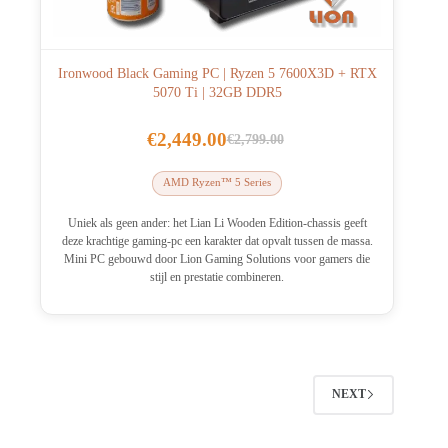
Ironwood Black Gaming PC | Ryzen 5 7600X3D + RTX
5070 Ti | 32GB DDR5
€
2,449.00
€
2,799.00
Oorspronkelijke
Huidige
prijs
prijs
AMD Ryzen™ 5 Series
was:
is:
€2,799.00.
€2,449.00.
Uniek als geen ander: het Lian Li Wooden Edition-chassis geeft
deze krachtige gaming-pc een karakter dat opvalt tussen de massa.
Mini PC gebouwd door Lion Gaming Solutions voor gamers die
stijl en prestatie combineren.
NEXT