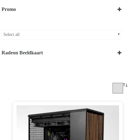
Midi
(17)
Intel®Ultra™ i7 Series
(1)
Micro
(1)
Promo
Intel®Ultra™ i9 Series
(1)
Mini
(2)
Bekijk onze Promoties
Select all
Radeon Beeldkaart
RX 9070 XT
(3)