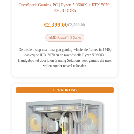
CryoSpark Gaming PC | Ryzen 5 9600X + RTX 5070 |
32GB DDR5
€
2,399.00
€
2,599.00
Oorspronkelijke
Huidige
prijs
prijs
AMD Ryzen™ 5 Series
was:
is:
€2,599.00.
€2,399.00.
De ideale instap naar next-gen gaming: vloeiende frames in 1440p
dankzij de RTX 5070 en de razendsnelle Ryzen 5 9600X.
Handgebouwd door Lion Gaming Solutions voor gamers die meer
willen zonder te veel te betalen.
10% KORTING