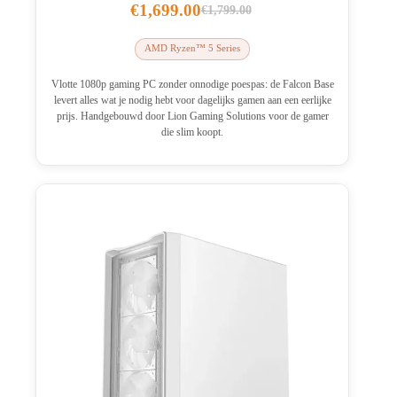
€
1,699.00
€
1,799.00
Oorspronkelijke
Huidige
prijs
prijs
AMD Ryzen™ 5 Series
was:
is:
€1,799.00.
€1,699.00.
Vlotte 1080p gaming PC zonder onnodige poespas: de Falcon Base
levert alles wat je nodig hebt voor dagelijks gamen aan een eerlijke
prijs. Handgebouwd door Lion Gaming Solutions voor de gamer
die slim koopt.