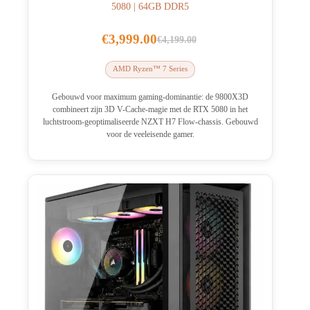
5080 | 64GB DDR5
€
3,999.00
€
4,199.00
Oorspronkelijke
Huidige
prijs
prijs
AMD Ryzen™ 7 Series
was:
is:
€4,199.00.
€3,999.00.
Gebouwd voor maximum gaming-dominantie: de 9800X3D
combineert zijn 3D V-Cache-magie met de RTX 5080 in het
luchtstroom-geoptimaliseerde NZXT H7 Flow-chassis. Gebouwd
voor de veeleisende gamer.