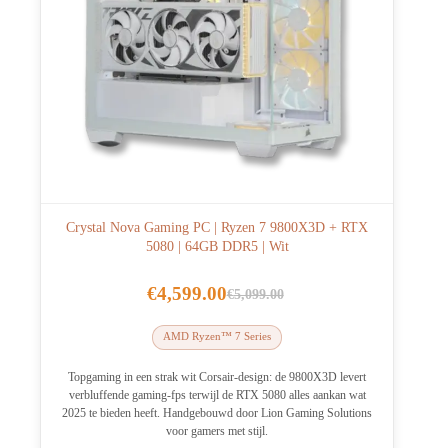
Crystal Nova Gaming PC | Ryzen 7 9800X3D + RTX
5080 | 64GB DDR5 | Wit
€
4,599.00
€
5,099.00
Oorspronkelijke
Huidige
prijs
prijs
AMD Ryzen™ 7 Series
was:
is:
€5,099.00.
€4,599.00.
Topgaming in een strak wit Corsair-design: de 9800X3D levert
verbluffende gaming-fps terwijl de RTX 5080 alles aankan wat
2025 te bieden heeft. Handgebouwd door Lion Gaming Solutions
voor gamers met stijl.