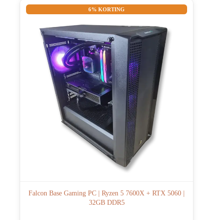
6% KORTING
Falcon Base Gaming PC | Ryzen 5 7600X + RTX 5060 |
32GB DDR5