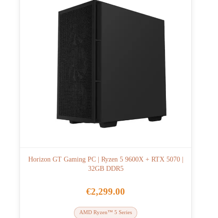
Horizon GT Gaming PC | Ryzen 5 9600X + RTX 5070 |
32GB DDR5
€
2,299.00
AMD Ryzen™ 5 Series