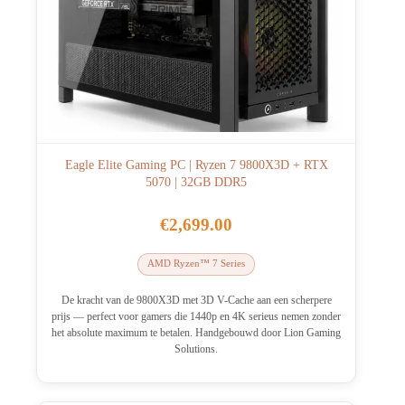
Eagle Elite Gaming PC | Ryzen 7 9800X3D + RTX
5070 | 32GB DDR5
€
2,699.00
AMD Ryzen™ 7 Series
De kracht van de 9800X3D met 3D V-Cache aan een scherpere
prijs — perfect voor gamers die 1440p en 4K serieus nemen zonder
het absolute maximum te betalen. Handgebouwd door Lion Gaming
Solutions.