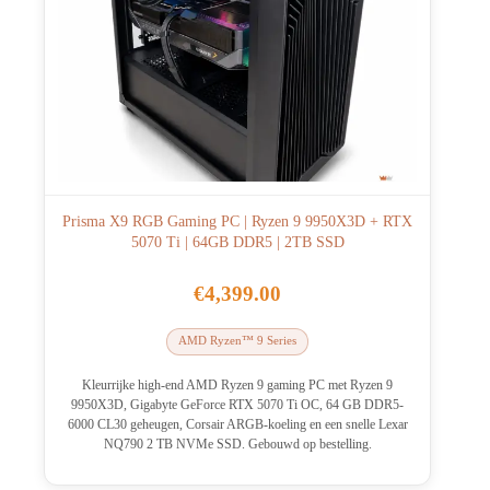
Prisma X9 RGB Gaming PC | Ryzen 9 9950X3D + RTX
5070 Ti | 64GB DDR5 | 2TB SSD
€
4,399.00
AMD Ryzen™ 9 Series
Kleurrijke high-end AMD Ryzen 9 gaming PC met Ryzen 9
9950X3D, Gigabyte GeForce RTX 5070 Ti OC, 64 GB DDR5-
6000 CL30 geheugen, Corsair ARGB-koeling en een snelle Lexar
NQ790 2 TB NVMe SSD. Gebouwd op bestelling.