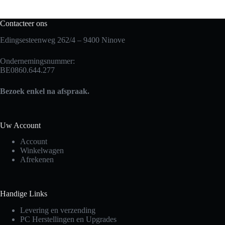
Contacteer ons
Edingsesteenweg 262/4 – 9400 Ninove
Ondernemingsnummer:
BE0860.644.277
Bezoek enkel na afspraak.
Uw Account
Account
Winkelwagen
Afrekenen
Handige Links
Levering en verzending
PC Herstellingen en Upgrades