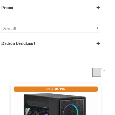
Midi
(16)
Intel®Ultra™ i7 Series
(1)
Micro
(1)
Promo
Intel®Ultra™ i9 Series
(1)
Mini
(2)
Bekijk onze Promoties
Select all
Radeon Beeldkaart
RX 9070 XT
(3)
5% KORTING