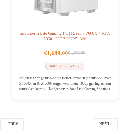
Snowstorm Lite Gaming PC | Ryzen 5 7600X + RTX
5060 | 32GB DDR5 | Wit
€
1,699.00
€
1,799.00
Oorspronkelijke
Huidige
prijs
prijs
AMD Ryzen™ 5 Series
was:
is:
€1,799.00.
€1,699.00.
Een frisse witte gaming-pc die meteen opvalt in je setup: de Ryzen
5 7600X en RTX 5060 zorgen voor vlotte 1080p gaming aan een
aantrekkelijke prijs. Handgebouwd door Lion Gaming Solutions.
PREV
NEXT