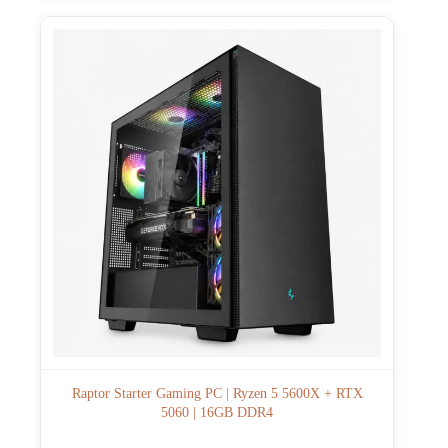
Raptor Starter Gaming PC | Ryzen 5 5600X + RTX
5060 | 16GB DDR4