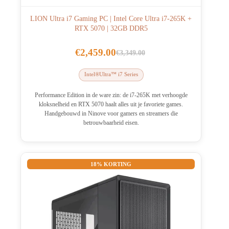
LION Ultra i7 Gaming PC | Intel Core Ultra i7-265K +
RTX 5070 | 32GB DDR5
€
2,459.00
€
3,349.00
Oorspronkelijke
Huidige
prijs
prijs
Intel®Ultra™ i7 Series
was:
is:
€3,349.00.
€2,459.00.
Performance Edition in de ware zin: de i7-265K met verhoogde
kloksnelheid en RTX 5070 haalt alles uit je favoriete games.
Handgebouwd in Ninove voor gamers en streamers die
betrouwbaarheid eisen.
18% KORTING