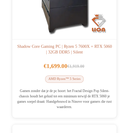
Shadow Core Gaming PC | Ryzen 5 7600X + RTX 5060
| 32GB DDR5 | Silent
€
1,699.00
€
1,919.00
Oorspronkelijke
Huidige
prijs
prijs
AMD Ryzen™ 5 Series
was:
is:
€1,919.00.
€1,699.00.
Gamen zonder dat je de pc hoort: het Fractal Design Pop Silent-
chassis houdt het geluid tot een minimum terwijl de RTX 5060 je
games soepel draait. Handgebouwd in Ninove voor gamers die rust
waarderen.