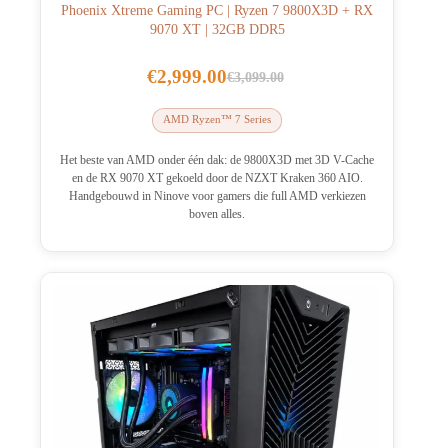
Phoenix Xtreme Gaming PC | Ryzen 7 9800X3D + RX
9070 XT | 32GB DDR5
€
2,999.00
€
3,099.00
Oorspronkelijke
Huidige
prijs
prijs
AMD Ryzen™ 7 Series
was:
is:
€3,099.00.
€2,999.00.
Het beste van AMD onder één dak: de 9800X3D met 3D V-Cache
en de RX 9070 XT gekoeld door de NZXT Kraken 360 AIO.
Handgebouwd in Ninove voor gamers die full AMD verkiezen
boven alles.