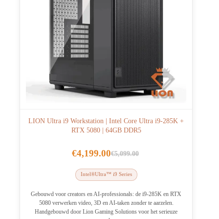
LION Ultra i9 Workstation | Intel Core Ultra i9-285K +
RTX 5080 | 64GB DDR5
€
4,199.00
€
5,099.00
Oorspronkelijke
Huidige
prijs
prijs
Intel®Ultra™ i9 Series
was:
is:
€5,099.00.
€4,199.00.
Gebouwd voor creators en AI-professionals: de i9-285K en RTX
5080 verwerken video, 3D en AI-taken zonder te aarzelen.
Handgebouwd door Lion Gaming Solutions voor het serieuze