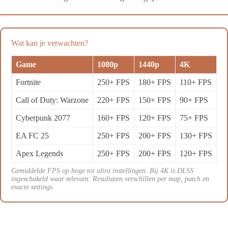
Wat kan je verwachten?
Game
1080p
1440p
4K
Fortnite
250+ FPS
180+ FPS
110+ FPS
Call of Duty: Warzone
220+ FPS
150+ FPS
90+ FPS
Cyberpunk 2077
160+ FPS
120+ FPS
75+ FPS
EA FC 25
250+ FPS
200+ FPS
130+ FPS
Apex Legends
250+ FPS
200+ FPS
120+ FPS
Gemiddelde FPS op hoge tot ultra instellingen. Bij 4K is DLSS
ingeschakeld waar relevant. Resultaten verschillen per map, patch en
exacte settings.