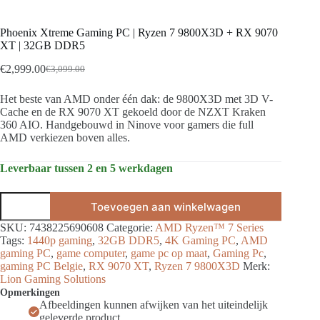
Phoenix Xtreme Gaming PC | Ryzen 7 9800X3D + RX 9070
XT | 32GB DDR5
€
2,999.00
€
3,099.00
Oorspronkelijke
Huidige
prijs
prijs
Het beste van AMD onder één dak: de 9800X3D met 3D V-
was:
is:
Cache en de RX 9070 XT gekoeld door de NZXT Kraken
€3,099.00.
€2,999.00.
360 AIO. Handgebouwd in Ninove voor gamers die full
AMD verkiezen boven alles.
Leverbaar tussen 2 en 5 werkdagen
Phoenix
Toevoegen aan winkelwagen
Xtreme
Gaming
SKU:
7438225690608
Categorie:
AMD Ryzen™ 7 Series
PC
Tags:
1440p gaming
,
32GB DDR5
,
4K Gaming PC
,
AMD
|
gaming PC
,
game computer
,
game pc op maat
,
Gaming Pc
,
Ryzen
gaming PC Belgie
,
RX 9070 XT
,
Ryzen 7 9800X3D
Merk:
7
Lion Gaming Solutions
9800X3D
Opmerkingen
+
Afbeeldingen kunnen afwijken van het uiteindelijk
RX
geleverde product
9070