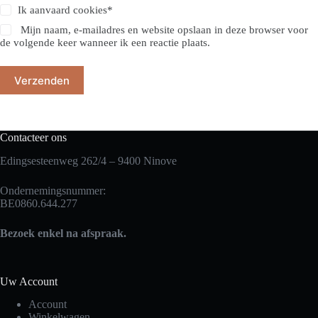
Ik aanvaard
cookies
*
Mijn naam, e-mailadres en website opslaan in deze browser voor
de volgende keer wanneer ik een reactie plaats.
Verzenden
Contacteer ons
Edingsesteenweg 262/4 – 9400 Ninove
Ondernemingsnummer:
BE0860.644.277
Bezoek enkel na afspraak.
Uw Account
Account
Winkelwagen