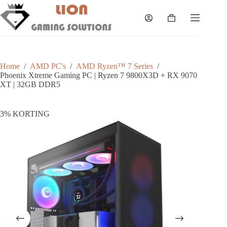
Skip
to
Shopping
content
cart
Home
/
AMD PC's
/
AMD Ryzen™ 7 Series
/
Phoenix Xtreme Gaming PC | Ryzen 7 9800X3D + RX 9070
XT | 32GB DDR5
3% KORTING