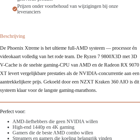
XT
Prijzen onder voorbehoud van wijzigingen bij onze
|
leveranciers
32GB
DDR5
aantal
Beschrijving
De Phoenix Xtreme is het ultieme full-AMD systeem — processor én
videokaart volledig van het rode team. De Ryzen 7 9800X3D met 3D
V-Cache is de snelste gaming-CPU van AMD en de Radeon RX 9070
XT levert vergelijkbare prestaties als de NVIDIA-concurrentie aan een
aantrekkelijkere prijs. Gekoeld door een NZXT Kraken 360 AIO is dit
systeem klaar voor de langste gaming-marathons.
Perfect voor:
AMD-liefhebbers die geen NVIDIA willen
High-end 1440p en 4K gaming
Gamers die de beste AMD combo willen
Streamers en gamers die koeling belangrijk vinden