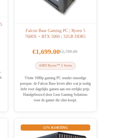
 5
Falcon Base Gaming PC | Ryzen 5
7600X + RTX 5060 | 32GB DDR5
€
1,699.00
€
1,799.00
Oorspronkelijke
Huidige
prijs
prijs
AMD Ryzen™ 5 Series
was:
is:
-
en
€1,799.00.
€1,699.00.
Vlotte 1080p gaming PC zonder onnodige
poespas: de Falcon Base levert alles wat je nodig
hebt voor dagelijks gamen aan een eerlijke prijs.
Handgebouwd door Lion Gaming Solutions
voor de gamer die slim koopt.
13% KORTING