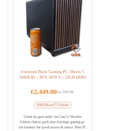
Ironwood Black Gaming PC | Ryzen 5
7600X3D + RTX 5070 Ti | 32GB DDR5
€
2,449.00
€
2,799.00
Oorspronkelijke
Huidige
prijs
prijs
AMD Ryzen™ 5 Series
was:
is:
€2,799.00.
€2,449.00.
Uniek als geen ander: het Lian Li Wooden
Edition-chassis geeft deze krachtige gaming-pc
een karakter dat opvalt tussen de massa. Mini PC