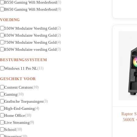
B550 Gaming Wifi Moederbord
(1)
B650 Gaming Wifi Moederbord
(9)
VOEDING
550W Modulaire Voeding Gold
(2)
650W Modulaire Voeding Gold
(2)
750W Modulaire Voeding Gold
(4)
850W Modulaire voeding Gold
(3)
BESTURINGSSYSTEEM
Windows 11 Pro NL
(11)
GESCHIKT VOOR
Content Creators
(10)
Gaming
(10)
Grafische Toepassingen
(3)
High-End-Gaming
(4)
Raptor S
Home Office
(10)
5600X 
Live Streaming
(9)
School
(10)
Streaming
(10)