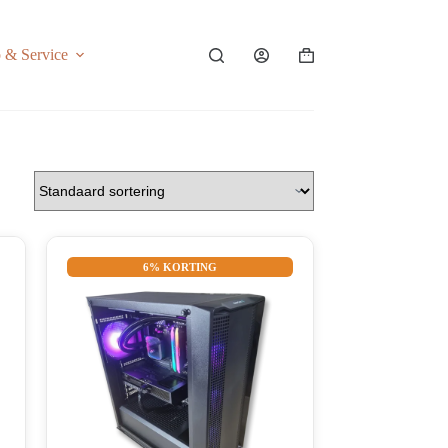
o & Service
Shopping
cart
6% KORTING