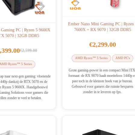
Ember Nano Mini Gaming PC | Ryzen
7600X + RX 9070 | 32GB DDR5
 Gaming PC | Ryzen 5 9600X
TX 5070 | 32GB DDR5
€
2,299.00
,399.00
€
2,599.00
Oorspronkelijke
Huidige
AMD Ryzen™ 5 Series
AMD PC's
prijs
prijs
AMD Ryzen™ 5 Series
was:
is:
Grote gaming-power in een compact Mini ITX
formaat: de RX 9070 haalt moeiteloos 1440p 
€2,599.00.
€2,399.00.
tap naar next-gen gaming: vloeiende
past toch in de kleinste hoek van je bureau.
1440p dankzij de RTX 5070 en de
Gebouwd voor gamers die ruimte besparen
lle Ryzen 5 9600X. Handgebouwd
zonder in te leveren op fps.
Gaming Solutions voor gamers die
llen zonder te veel te betalen.