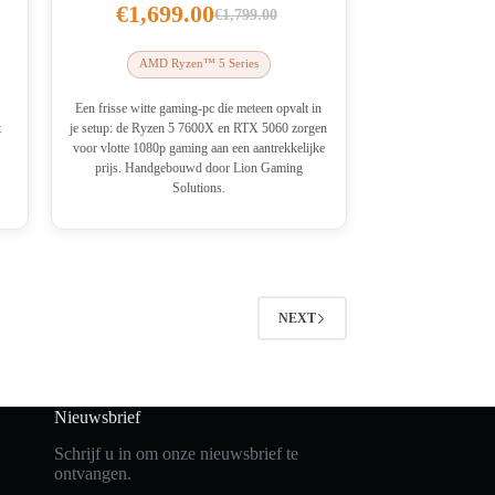
€
1,699.00
€
1,799.00
lijke
Oorspronkelijke
Huidige
prijs
prijs
AMD Ryzen™ 5 Series
was:
is:
€1,799.00.
€1,699.00.
Een frisse witte gaming-pc die meteen opvalt in
t
je setup: de Ryzen 5 7600X en RTX 5060 zorgen
voor vlotte 1080p gaming aan een aantrekkelijke
prijs. Handgebouwd door Lion Gaming
Solutions.
NEXT
Nieuwsbrief
Schrijf u in om onze nieuwsbrief te
ontvangen.