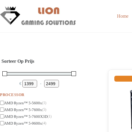
Skip
to
content
Home
Sorteer Op Prijs
€
-
Minimum Price
Maximum Price
PROCESSOR
AMD Ryzen™ 5-5600x
(1)
AMD Ryzen™ 5-7600x
(5)
AMD Ryzen™ 5-7600X3D
(1)
AMD Ryzen™ 5-9600x
(4)