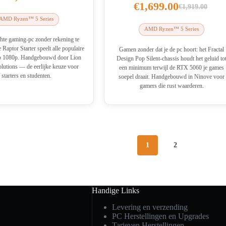
€
1,699.00
€
1,919.00
Oorspronke
Huidige
AMD Ryzen™ 5 Series
prijs
prijs
AMD Ryzen™ 5 Series
was:
is:
chte gaming-pc zonder rekening te
 Raptor Starter speelt alle populaire
€1,919.00.
€1,699.00.
Gamen zonder dat je de pc hoort: het Fractal
 op 1080p. Handgebouwd door Lion
Design Pop Silent-chassis houdt het geluid to
utions — de eerlijke keuze voor
een minimum terwijl de RTX 5060 je games
starters en studenten.
soepel draait. Handgebouwd in Ninove voor
gamers die rust waarderen.
1
2
Handige Links
Levering en verzending
PC Herstellingen en Upgrades
Tarieven Herstellingen