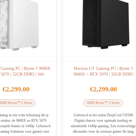
e Gaming PC | Ryzen 5 9600X
Horizon GT Gaming PC | Ryzen 5
5070 | 32GB DDR5 | Wit
9600X + RTX 5070 | 32GB DDR5
€
2,299.00
€
2,299.00
AMD Ryzen™ 5 Series
AMD Ryzen™ 5 Series
ming in een witte behuizing die je
Gebouwd in het ruime DeepCool CH560
t stralen: de 9600X en RTX 5070
Digital-chassis voor optimale koeling en
 soepele frames in 1440p. Gebouwd
uitstekende 1440p-gaming. Een evenwichtige
Gaming Solutions voor gamers met
allrounder voor de serieuze gamer die lang