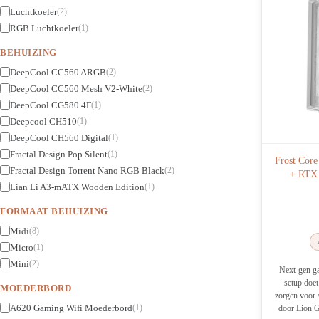
Luchtkoeler
(2)
RGB Luchtkoeler
(1)
BEHUIZING
DeepCool CC560 ARGB
(2)
DeepCool CC560 Mesh V2-White
(2)
DeepCool CG580 4F
(1)
Deepcool CH510
(1)
DeepCool CH560 Digital
(1)
Fractal Design Pop Silent
(1)
Frost Cor
Fractal Design Torrent Nano RGB Black
(2)
+ RTX 
Lian Li A3-mATX Wooden Edition
(1)
FORMAAT BEHUIZING
Midi
(8)
Micro
(1)
Mini
(2)
Next-gen ga
setup doe
MOEDERBORD
zorgen voor
A620 Gaming Wifi Moederbord
(1)
door Lion 