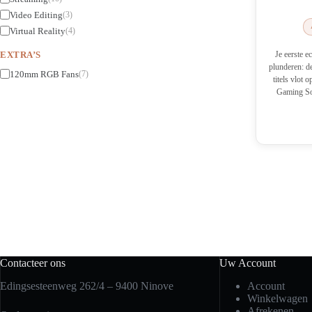
Video Editing
(3)
Virtual Reality
(4)
EXTRA’S
Je eerste e
plunderen: de
120mm RGB Fans
(7)
titels vlot
Gaming Sol
Contacteer ons
Uw Account
Edingsesteenweg 262/4 – 9400 Ninove
Account
Winkelwagen
Afrekenen