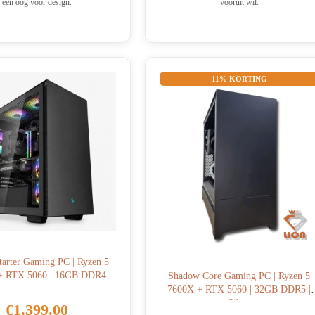
een oog voor design.
vooruit wil.
11% KORTING
tarter Gaming PC | Ryzen 5
+ RTX 5060 | 16GB DDR4
Shadow Core Gaming PC | Ryzen 5
7600X + RTX 5060 | 32GB DDR5 |
Silent
€
1,399.00