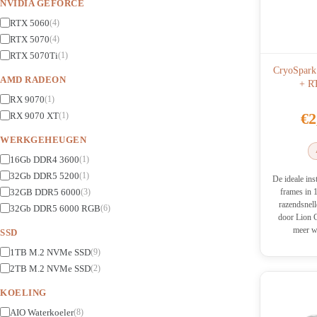
NVIDIA GEFORCE
RTX 5060
(4)
RTX 5070
(4)
RTX 5070Ti
(1)
CryoSpark
AMD RADEON
+ R
RX 9070
(1)
€
2
RX 9070 XT
(1)
WERKGEHEUGEN
16Gb DDR4 3600
(1)
32Gb DDR5 5200
(1)
De ideale ins
32GB DDR5 6000
frames in 
(3)
razendsne
32Gb DDR5 6000 RGB
(6)
door Lion 
meer wi
SSD
1TB M.2 NVMe SSD
(9)
2TB M.2 NVMe SSD
(2)
KOELING
AIO Waterkoeler
(8)