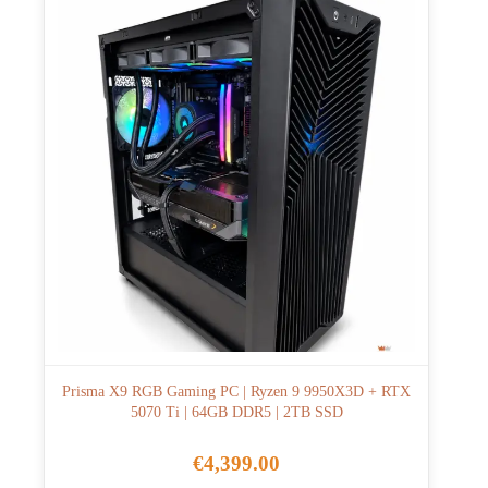
Prisma X9 RGB Gaming PC | Ryzen 9 9950X3D + RTX
5070 Ti | 64GB DDR5 | 2TB SSD
€
4,399.00