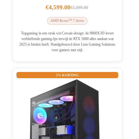
€
4,599.00
€
5,099.00
Oorspronkelijke
Huidige
prijs
prijs
AMD Ryzen™ 7 Series
was:
is:
€5,099.00.
€4,599.00.
Topgaming in een strak wit Corsair-design: de 9800X3D levert
verbluffende gaming-fps terwijl de RTX 5080 alles aankan wat
2025 te bieden heeft. Handgebouwd door Lion Gaming Solutions
voor gamers met stijl.
5% KORTING