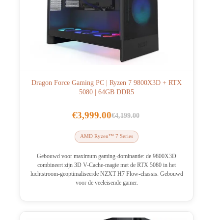
Dragon Force Gaming PC | Ryzen 7 9800X3D + RTX
5080 | 64GB DDR5
€
3,999.00
€
4,199.00
Oorspronkelijke
Huidige
prijs
prijs
AMD Ryzen™ 7 Series
was:
is:
€4,199.00.
€3,999.00.
Gebouwd voor maximum gaming-dominantie: de 9800X3D
combineert zijn 3D V-Cache-magie met de RTX 5080 in het
luchtstroom-geoptimaliseerde NZXT H7 Flow-chassis. Gebouwd
voor de veeleisende gamer.