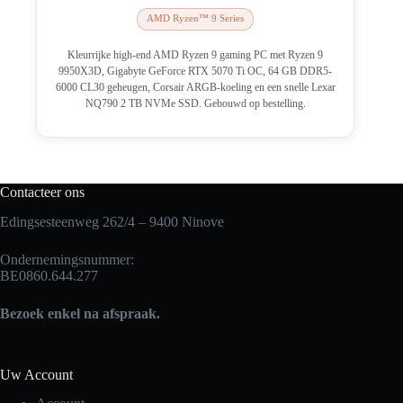
AMD Ryzen™ 9 Series
Kleurrijke high-end AMD Ryzen 9 gaming PC met Ryzen 9
9950X3D, Gigabyte GeForce RTX 5070 Ti OC, 64 GB DDR5-
6000 CL30 geheugen, Corsair ARGB-koeling en een snelle Lexar
NQ790 2 TB NVMe SSD. Gebouwd op bestelling.
Contacteer ons
Edingsesteenweg 262/4 – 9400 Ninove
Ondernemingsnummer:
BE0860.644.277
Bezoek enkel na afspraak.
Uw Account