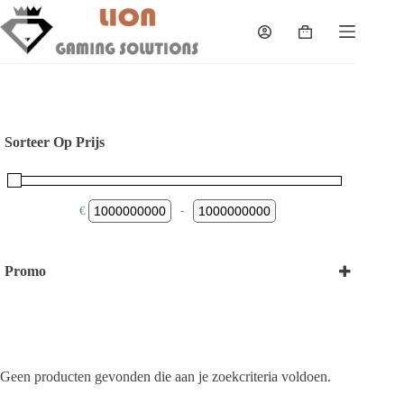
Skip
to
Shopping
content
cart
Sorteer Op Prijs
€
-
Minimum Price
Maximum Price
Promo
Bekijk onze Promoties
Geen producten gevonden die aan je zoekcriteria voldoen.