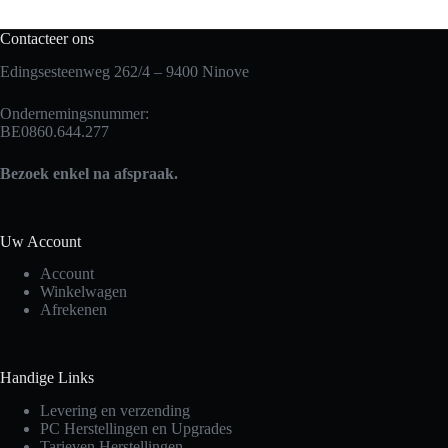
Contacteer ons
Edingsesteenweg 262/4 – 9400 Ninove
Ondernemingsnummer:
BE0860.644.277
Bezoek enkel na afspraak.
Uw Account
Account
Winkelwagen
Afrekenen
Handige Links
Levering en verzending
PC Herstellingen en Upgrades
Tarieven Herstellingen