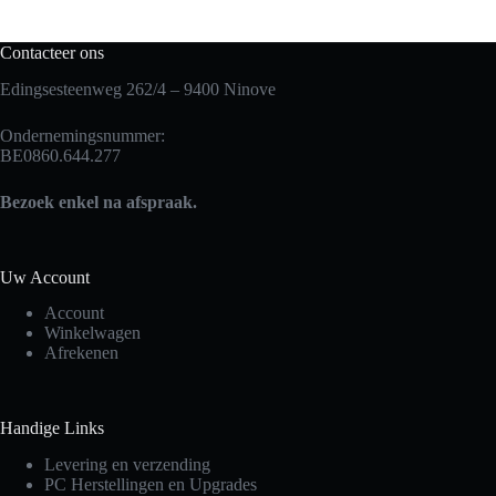
Contacteer ons
Edingsesteenweg 262/4 – 9400 Ninove
Ondernemingsnummer:
BE0860.644.277
Bezoek enkel na afspraak.
Uw Account
Account
Winkelwagen
Afrekenen
Handige Links
Levering en verzending
PC Herstellingen en Upgrades