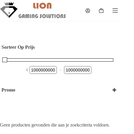
Skip
to
Shopping
content
cart
Sorteer Op Prijs
€
-
Minimum Price
Maximum Price
Promo
Bekijk onze Promoties
Geen producten gevonden die aan je zoekcriteria voldoen.