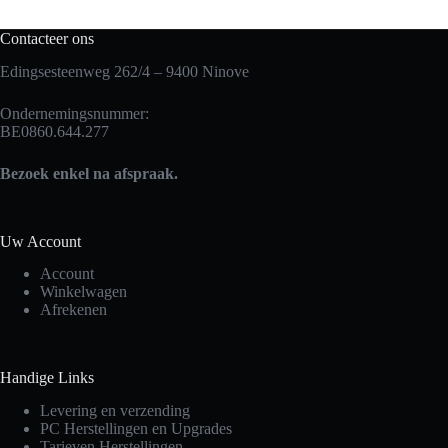
Contacteer ons
Edingsesteenweg 262/4 – 9400 Ninove
Ondernemingsnummer:
BE0860.644.277
Bezoek enkel na afspraak.
Uw Account
Account
Winkelwagen
Afrekenen
Handige Links
Levering en verzending
PC Herstellingen en Upgrades
Tarieven Herstellingen