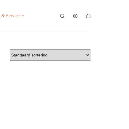
o & Service
Shopping
cart