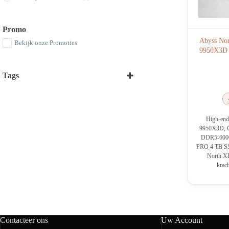
Promo
Abyss No
Bekijk onze Promoties
9950X3D 
Tags
Select all
High-en
9950X3D, 
DDR5-6000
PRO 4 TB SS
North XL
krac
Contacteer ons
Uw Account