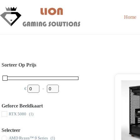
Skip
to
content
Home
Sorteer Op Prijs
€
-
Minimum Price
Maximum Price
Geforce Beeldkaart
RTX 5080
(1)
Selecteer
AMD Ryzen™ 9 Series
(1)