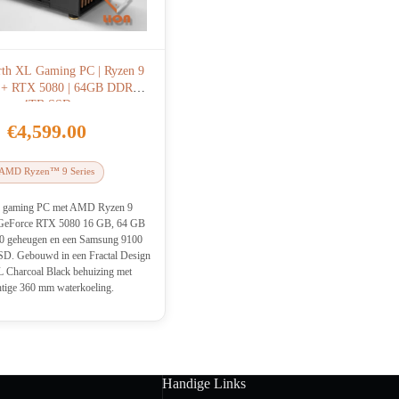
rth XL Gaming PC | Ryzen 9
+ RTX 5080 | 64GB DDR5 |
4TB SSD
€
4,599.00
AMD Ryzen™ 9 Series
d gaming PC met AMD Ryzen 9
GeForce RTX 5080 16 GB, 64 GB
 geheugen en een Samsung 9100
D. Gebouwd in een Fractal Design
 Charcoal Black behuizing met
htige 360 mm waterkoeling.
Handige Links