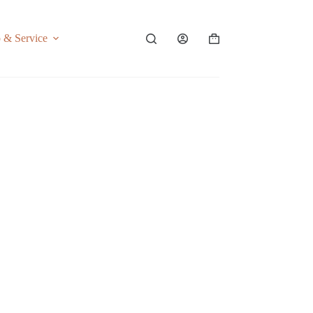
o & Service
Shopping
cart