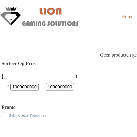
Skip
to
content
Home
Geen producten gev
Sorteer Op Prijs
€
-
Minimum Price
Maximum Price
Promo
Bekijk onze Promoties