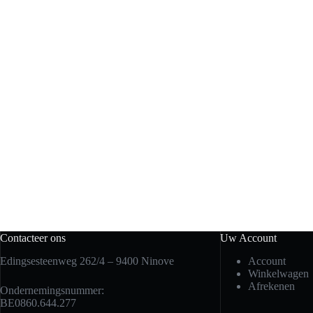
Contacteer ons
Uw Account
Edingsesteenweg 262/4 – 9400 Ninove
Account
Winkelwagen
Afrekenen
Ondernemingsnummer:
BE0860.644.277