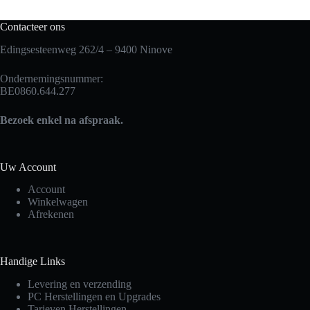
Contacteer ons
Edingsesteenweg 262/4 – 9400 Ninove
Ondernemingsnummer:
BE0860.644.277
Bezoek enkel na afspraak.
Uw Account
Account
Winkelwagen
Afrekenen
Handige Links
Levering en verzending
PC Herstellingen en Upgrades
Tarieven Herstellingen