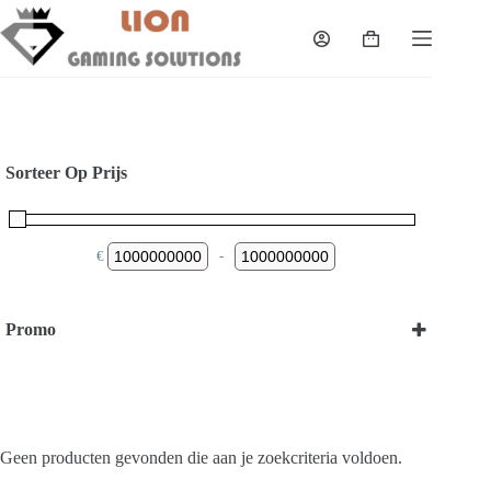
Skip
to
Shopping
content
cart
Sorteer Op Prijs
€
-
Minimum Price
Maximum Price
Promo
Bekijk onze Promoties
Geen producten gevonden die aan je zoekcriteria voldoen.