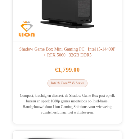
Shadow Game Box Mini Gaming PC | Intel i5-14400F
+ RTX 5060 | 32GB DDR5
€
1,799.00
Intel® Core™ i5 Series
Compact, krachtig en discreet: de Shadow Game Box past op elk
bureau en speelt 1080p games moeiteloos op Intel-basis.
Handgebouwd door Lion Gaming Solutions voor wie weinig
ruimte heeft maar niet wil inleveren.