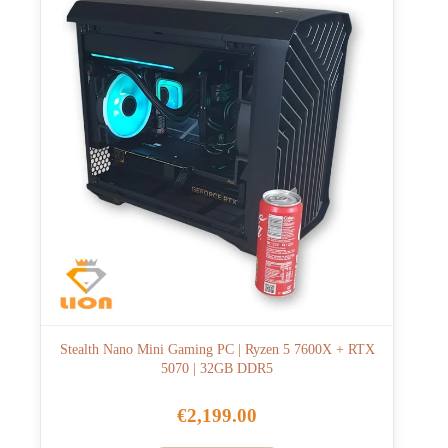
Stealth Nano Mini Gaming PC | Ryzen 5 7600X + RTX
5070 | 32GB DDR5
€
2,199.00