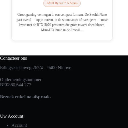
AMD Ryzen™ 5 Series
Groot gaming-vermogen in een compact formaat. De Stealth Nano
past overal — op je bureau, in de woonkamer of naast je tv — maar
levert met de RTX 5070 prestaties die grote towers doen blozen.
Mini-ITX build in de Fractal…
Contacteer ons
Edingsesteenweg 262/4 – 9400 Ninove
Ondernemingsnummer:
BE0860.644.277
Bezoek enkel na afspraak.
Uw Account
Account