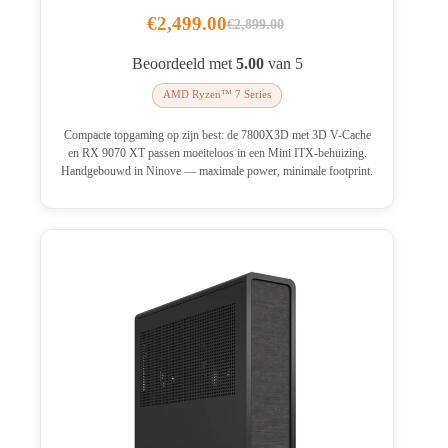
€
2,499.00
€
2,899.00
Oorspronkelijke
Huidige
prijs
prijs
Beoordeeld met
5.00
van 5
was:
is:
AMD Ryzen™ 7 Series
€2,899.00.
€2,499.00.
Compacte topgaming op zijn best: de 7800X3D met 3D V-Cache
en RX 9070 XT passen moeiteloos in een Mini ITX-behuizing.
Handgebouwd in Ninove — maximale power, minimale footprint.