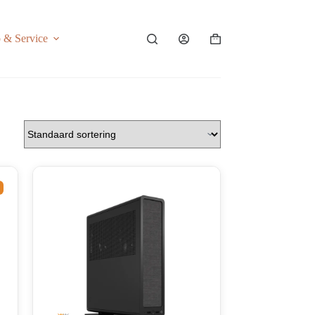
o & Service
Shopping
cart