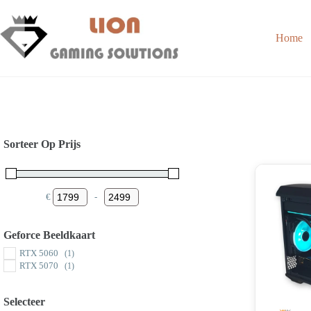
Skip
to
content
Home
Sorteer Op Prijs
€
-
Minimum Price
Maximum Price
Geforce Beeldkaart
RTX 5060
(1)
RTX 5070
(1)
Selecteer