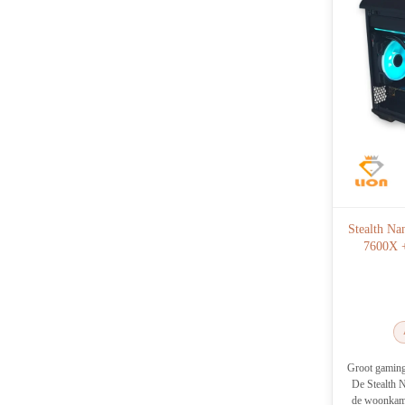
Stealth Na
7600X 
Groot gaming
De Stealth N
de woonkame