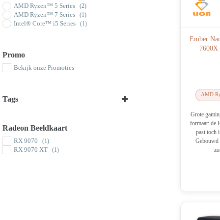
AMD Ryzen™ 5 Series
(2)
AMD Ryzen™ 7 Series
(1)
Intel® Core™ i5 Series
(1)
Ember Nan
7600X 
Promo
Bekijk onze Promoties
AMD Ry
Tags
Grote gamin
Select all
formaat: de 
Radeon Beeldkaart
past toch 
RX 9070
Gebouwd v
(1)
RX 9070 XT
zo
(1)