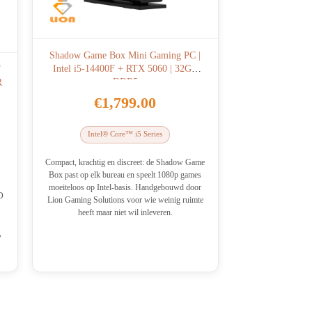
Shadow Game Box Mini Gaming PC |
Intel i5-14400F + RTX 5060 | 32GB
7
DDR5
R
€
1,799.00
lijke
Intel® Core™ i5 Series
Compact, krachtig en discreet: de Shadow Game
Box past op elk bureau en speelt 1080p games
moeiteloos op Intel-basis. Handgebouwd door
D
Lion Gaming Solutions voor wie weinig ruimte
heeft maar niet wil inleveren.
,