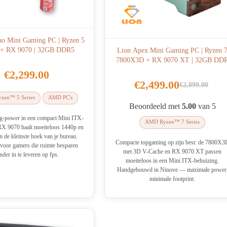
o Mini Gaming PC | Ryzen 5
+ RX 9070 | 32GB DDR5
Lion Apex Mini Gaming PC | Ryzen 
7800X3D + RX 9070 XT | 32GB DD
€
2,299.00
€
2,499.00
€
2,899.00
Oorspronke
Huidige
zen™ 5 Series
AMD PC's
prijs
prijs
Beoordeeld met
5.00
van 5
was:
is:
g-power in een compact Mini ITX-
AMD Ryzen™ 7 Series
RX 9070 haalt moeiteloos 1440p en
€2,899.00.
€2,499.00.
in de kleinste hoek van je bureau.
Compacte topgaming op zijn best: de 7800X3
oor gamers die ruimte besparen
met 3D V-Cache en RX 9070 XT passen
nder in te leveren op fps.
moeiteloos in een Mini ITX-behuizing.
Handgebouwd in Ninove — maximale power
minimale footprint.