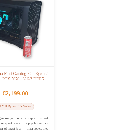
no Mini Gaming PC | Ryzen 5
+ RTX 5070 | 32GB DDR5
€
2,199.00
AMD Ryzen™ 5 Series
-vermogen in een compact formaat.
ano past overal — op je bureau, in
r of naast je tv — maar levert met