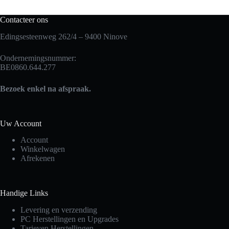
Contacteer ons
Edingsesteenweg 262/4 – 9400 Ninove
Ondernemingsnummer:
BE0860.644.277
Bezoek enkel na afspraak.
Uw Account
Account
Winkelwagen
Afrekenen
Handige Links
Levering en verzending
PC Herstellingen en Upgrades
Tarieven Herstellingen