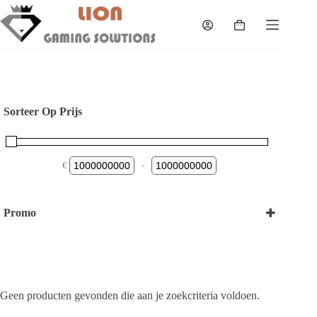
Skip
to
Shopping
content
cart
Sorteer Op Prijs
€
-
Minimum Price
Maximum Price
Promo
Bekijk onze Promoties
Geen producten gevonden die aan je zoekcriteria voldoen.