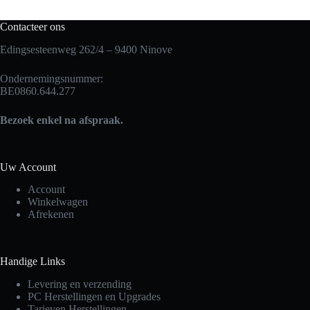
Contacteer ons
Edingsesteenweg 262/4 – 9400 Ninove
Ondernemingsnummer:
BE0860.644.277
Bezoek enkel na afspraak.
Uw Account
Account
Winkelwagen
Afrekenen
Handige Links
Levering en verzending
PC Herstellingen en Upgrades
Tarieven Herstellingen