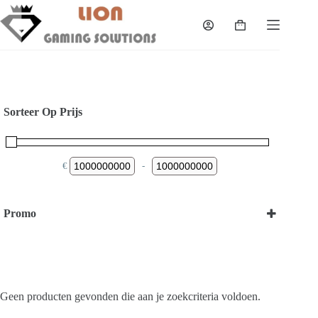
Skip
to
Shopping
content
cart
Sorteer Op Prijs
€
-
Minimum Price
Maximum Price
Promo
Bekijk onze Promoties
Geen producten gevonden die aan je zoekcriteria voldoen.