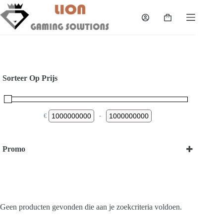
Skip
to
Shopping
content
cart
Sorteer Op Prijs
€
-
Minimum Price
Maximum Price
Promo
Bekijk onze Promoties
Geen producten gevonden die aan je zoekcriteria voldoen.