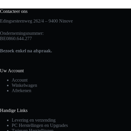
Contacteer ons
Edingsesteenweg 262/4 – 9400 Ninove
Ondernemingsnummer:
BE0860.644.277
Bezoek enkel na afspraak.
Uw Account
Account
Winkelwagen
Afrekenen
Handige Links
Levering en verzending
PC Herstellingen en Upgrades
Tarieven Herstellingen