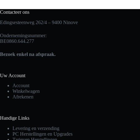
Contacteer ons
Edingsesteenweg 262/4 – 9400 Ninove
Ondernemingsnummer:
BE0860.644.277
Bezoek enkel na afspraak.
Uw Account
Account
Winkelwagen
Afrekenen
Handige Links
Levering en verzending
PC Herstellingen en Upgrades
Tarieven Herstellingen