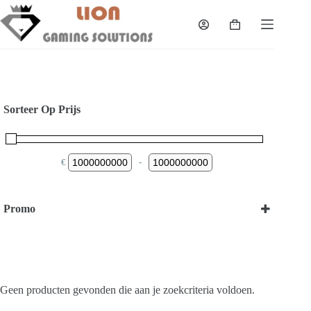
Skip
to
Shopping
content
cart
Sorteer Op Prijs
€
-
Minimum Price
Maximum Price
Promo
Bekijk onze Promoties
Geen producten gevonden die aan je zoekcriteria voldoen.