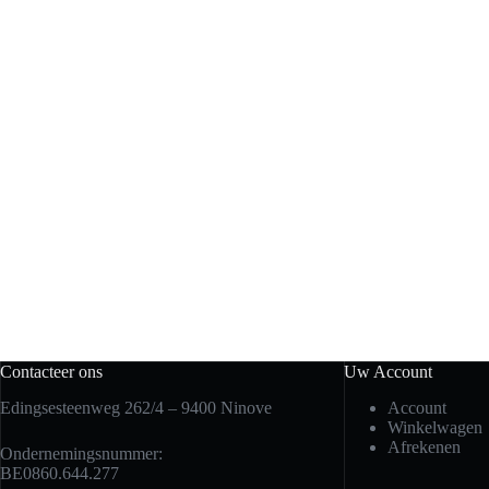
Contacteer ons
Uw Account
Edingsesteenweg 262/4 – 9400 Ninove
Account
Winkelwagen
Afrekenen
Ondernemingsnummer:
BE0860.644.277