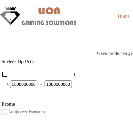
Skip
to
content
Home
Geen producten gev
Sorteer Op Prijs
€
-
Minimum Price
Maximum Price
Promo
Bekijk onze Promoties