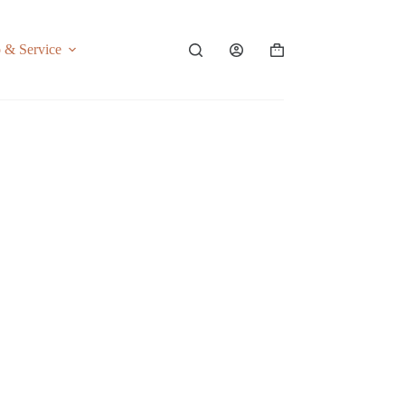
o & Service
Shopping
cart