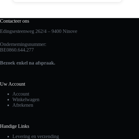
Contacteer ons
Edingsesteenweg 262/4 – 9400 Ninove
Ondernemingsnummer:
BE0860.644.277
Bezoek enkel na afspraak.
Uw Account
Account
Winkelwagen
Afrekenen
Handige Links
Levering en verzending