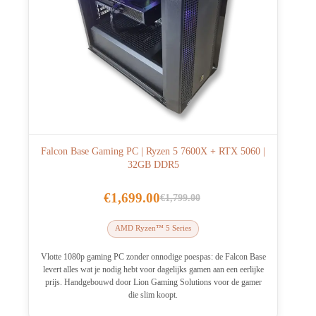
Falcon Base Gaming PC | Ryzen 5 7600X + RTX 5060 |
32GB DDR5
€
1,699.00
€
1,799.00
Oorspronkelijke
Huidige
prijs
prijs
AMD Ryzen™ 5 Series
was:
is:
€1,799.00.
€1,699.00.
Vlotte 1080p gaming PC zonder onnodige poespas: de Falcon Base
levert alles wat je nodig hebt voor dagelijks gamen aan een eerlijke
prijs. Handgebouwd door Lion Gaming Solutions voor de gamer
die slim koopt.