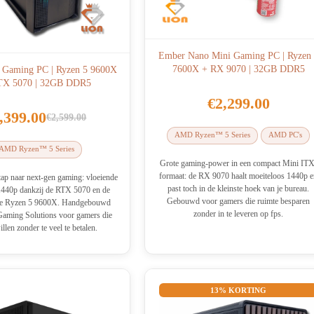
Ember Nano Mini Gaming PC | Ryzen
7600X + RX 9070 | 32GB DDR5
 Gaming PC | Ryzen 5 9600X
TX 5070 | 32GB DDR5
€
2,299.00
,399.00
€
2,599.00
Oorspronkelijke
Huidige
AMD Ryzen™ 5 Series
AMD PC's
prijs
prijs
AMD Ryzen™ 5 Series
was:
is:
Grote gaming-power in een compact Mini ITX
formaat: de RX 9070 haalt moeiteloos 1440p 
€2,599.00.
€2,399.00.
tap naar next-gen gaming: vloeiende
past toch in de kleinste hoek van je bureau.
1440p dankzij de RTX 5070 en de
Gebouwd voor gamers die ruimte besparen
lle Ryzen 5 9600X. Handgebouwd
zonder in te leveren op fps.
Gaming Solutions voor gamers die
llen zonder te veel te betalen.
13% KORTING