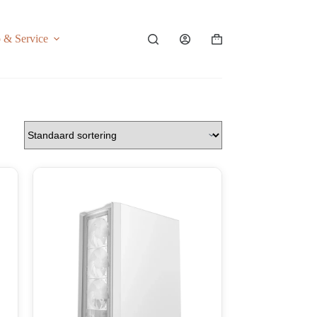
o & Service
Shopping
cart