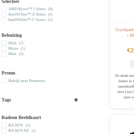
Selecteer
AMD Ryzen™ 5 Series
(8)
Intel®Ultra™ i5 Series
(1)
Intel®Ultra™ i7 Series
(1)
CryoSpark
Behuizing
+ R
Midi
(7)
Micro
€
2
(1)
Mini
(2)
Promo
De ideale ins
Bekijk onze Promoties
frames in 
razendsne
door Lion 
meer wi
Tags
Select all
Radeon Beeldkaart
RX 9070
(1)
RX 9070 XT
(1)