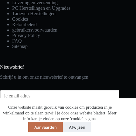
Levering en verzending
PC Herstellingen en Upgrades
Tarieven Herstellingen
Cookies
Retourbeleid
gebruikersvoorwaarden
Privacy Policy
FAQ
Sitemap
Nieuwsbrief
Schrijf u in om onze nieuwsbrief te ontvangen.
E
m
a
Onze website maakt gebruik van cookies om producten in je
i
winkelmand op te slaan terwijl je door onze website bladert. Meer
Schrijf je in
l
info kan je vinden op onze 'cookie' pagina.
*
Aanvaarden
Afwijzen
Copyright © 2026 - Lion
Gaming Solutions