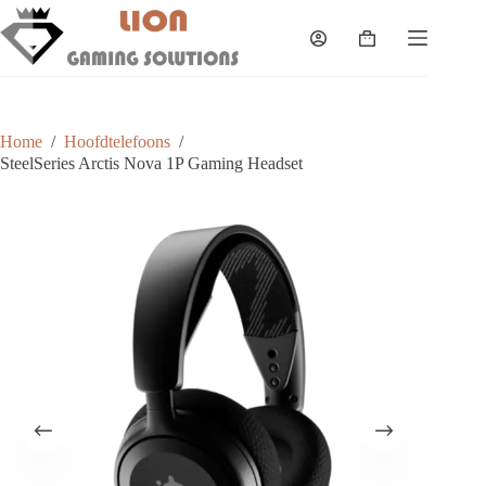
Skip
to
Shopping
content
cart
Home
/
Hoofdtelefoons
/
SteelSeries Arctis Nova 1P Gaming Headset