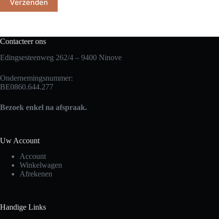
Verzenden
Contacteer ons
Edingsesteenweg 262/4 – 9400 Ninove
Ondernemingsnummer:
BE0860.644.277
Bezoek enkel na afspraak.
Uw Account
Account
Winkelwagen
Afrekenen
Handige Links