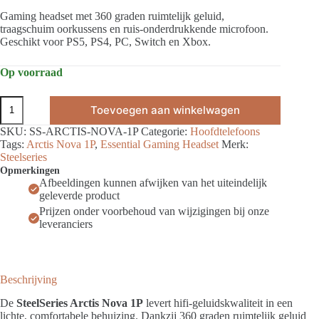
Gaming headset met 360 graden ruimtelijk geluid,
traagschuim oorkussens en ruis-onderdrukkende microfoon.
Geschikt voor PS5, PS4, PC, Switch en Xbox.
Op voorraad
SteelSeries
Toevoegen aan winkelwagen
Arctis
Nova
SKU:
SS-ARCTIS-NOVA-1P
Categorie:
Hoofdtelefoons
1P
Tags:
Arctis Nova 1P
,
Essential Gaming Headset
Merk:
Gaming
Steelseries
Headset
Opmerkingen
aantal
Afbeeldingen kunnen afwijken van het uiteindelijk
geleverde product
Prijzen onder voorbehoud van wijzigingen bij onze
leveranciers
Beschrijving
De
SteelSeries Arctis Nova 1P
levert hifi-geluidskwaliteit in een
lichte, comfortabele behuizing. Dankzij 360 graden ruimtelijk geluid