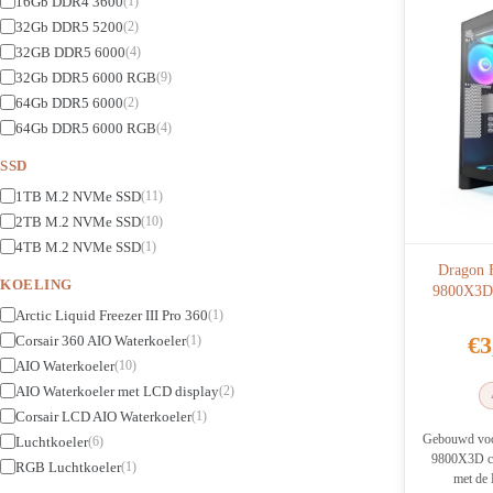
16Gb DDR4 3600
(1)
32Gb DDR5 5200
(2)
32GB DDR5 6000
(4)
32Gb DDR5 6000 RGB
(9)
64Gb DDR5 6000
(2)
64Gb DDR5 6000 RGB
(4)
SSD
1TB M.2 NVMe SSD
(11)
2TB M.2 NVMe SSD
(10)
4TB M.2 NVMe SSD
(1)
Dragon 
KOELING
9800X3D
Arctic Liquid Freezer III Pro 360
(1)
€
3
Corsair 360 AIO Waterkoeler
(1)
AIO Waterkoeler
(10)
AIO Waterkoeler met LCD display
(2)
Corsair LCD AIO Waterkoeler
(1)
Gebouwd voo
Luchtkoeler
(6)
9800X3D co
RGB Luchtkoeler
(1)
met de 