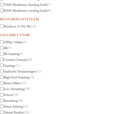
750W Modulaire Voeding Gold
(7)
850W Modulaire voeding Gold
(6)
BESTURINGSSYSTEEM
Windows 11 Pro NL
(22)
GESCHIKT VOOR
1080p 144fps
(2)
4K
(1)
4K Gaming
(2)
Content Creators
(20)
Gaming
(21)
Grafische Toepassingen
(12)
High-End-Gaming
(12)
Home Office
(21)
Live Streaming
(18)
School
(18)
Streaming
(20)
Video Editing
(12)
Virtual Reality
(14)