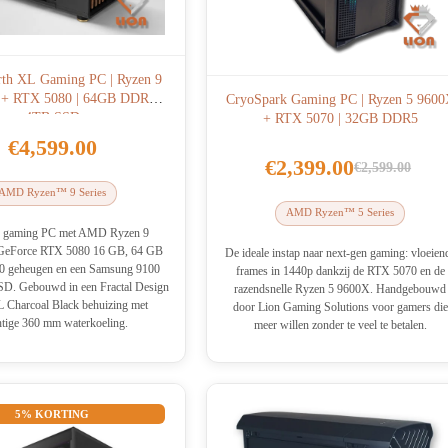
rth XL Gaming PC | Ryzen 9
+ RTX 5080 | 64GB DDR5 |
CryoSpark Gaming PC | Ryzen 5 960
4TB SSD
+ RTX 5070 | 32GB DDR5
€
4,599.00
€
2,399.00
€
2,599.00
Oorspronke
Huidige
AMD Ryzen™ 9 Series
prijs
prijs
AMD Ryzen™ 5 Series
was:
is:
d gaming PC met AMD Ryzen 9
GeForce RTX 5080 16 GB, 64 GB
€2,599.00.
€2,399.00.
De ideale instap naar next-gen gaming: vloeien
 geheugen en een Samsung 9100
frames in 1440p dankzij de RTX 5070 en de
D. Gebouwd in een Fractal Design
razendsnelle Ryzen 5 9600X. Handgebouwd
 Charcoal Black behuizing met
door Lion Gaming Solutions voor gamers die
htige 360 mm waterkoeling.
meer willen zonder te veel te betalen.
5% KORTING