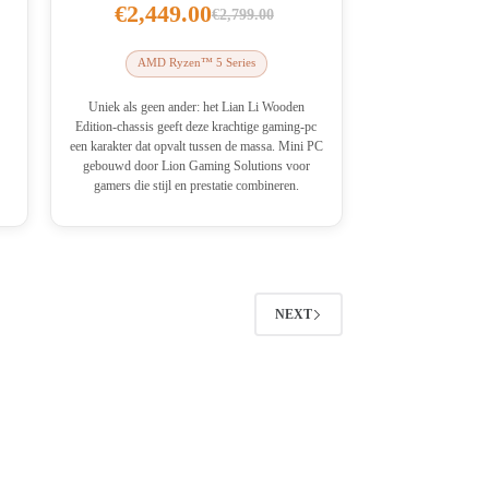
€
2,449.00
€
2,799.00
Oorspronkelijke
Huidige
prijs
prijs
AMD Ryzen™ 5 Series
was:
is:
€2,799.00.
€2,449.00.
Uniek als geen ander: het Lian Li Wooden
Edition-chassis geeft deze krachtige gaming-pc
een karakter dat opvalt tussen de massa. Mini PC
gebouwd door Lion Gaming Solutions voor
gamers die stijl en prestatie combineren.
NEXT