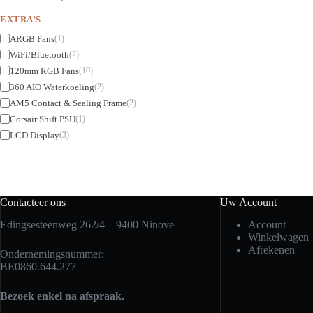
EXTRA’S
ARGB Fans
(1)
WiFi/Bluetooth
(2)
120mm RGB Fans
(10)
360 AIO Waterkoeling
(2)
AM5 Contact & Sealing Frame
(2)
Corsair Shift PSU
(1)
LCD Display
(3)
Contacteer ons
Uw Account
Edingsesteenweg 262/4 – 9400 Ninove
Account
Winkelwagen
Afrekenen
Ondernemingsnummer:
BE0860.644.277
Bezoek enkel na afspraak.