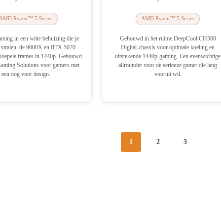
AMD Ryzen™ 5 Series
AMD Ryzen™ 5 Series
ming in een witte behuizing die je
Gebouwd in het ruime DeepCool CH560
t stralen: de 9600X en RTX 5070
Digital-chassis voor optimale koeling en
 soepele frames in 1440p. Gebouwd
uitstekende 1440p-gaming. Een evenwichtige
Gaming Solutions voor gamers met
allrounder voor de serieuze gamer die lang
een oog voor design.
vooruit wil.
1
2
3