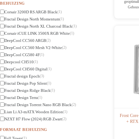
geoptimal
BEHUIZING
Gebouw
Corsair 3200D RS ARGB Black
(1)
Fractal Design North Momentum
(1)
Fractal Design North XL Charcoal Black
(1)
Corsair iCUE LINK 3500X RGB White
(1)
DeepCool CC560 ARGB
(2)
DeepCool CC560 Mesh V2-White
(2)
DeepCool CG580 4F
(1)
Deepcool CH510
(1)
DeepCool CH560 Digital
(1)
Fractal design Epoch
(3)
Fractal Design Pop Silent
(1)
Fractal Design Ridge Black
(1)
Fractal Design Terra
(1)
Fractal Design Torrent Nano RGB Black
(2)
Lian Li A3-mATX Wooden Edition
(1)
Frost Cor
NZXT H7 Flow (2024) RGB Zwart
(2)
+ RTX 
FORMAAT BEHUIZING
Full Tower
(1)