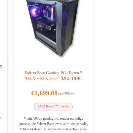
 5
Falcon Base Gaming PC | Ryzen 5
7600X + RTX 5060 | 32GB DDR5
€
1,699.00
€
1,799.00
Oorspronkelijke
Huidige
prijs
prijs
AMD Ryzen™ 5 Series
was:
is:
-
en
€1,799.00.
€1,699.00.
Vlotte 1080p gaming PC zonder onnodige
poespas: de Falcon Base levert alles wat je nodig
hebt voor dagelijks gamen aan een eerlijke prijs.