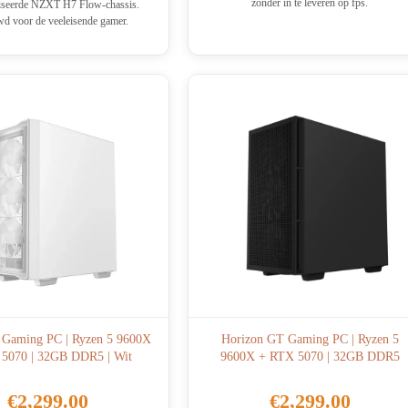
zonder in te leveren op fps.
iseerde NZXT H7 Flow-chassis.
d voor de veeleisende gamer.
e Gaming PC | Ryzen 5 9600X
Horizon GT Gaming PC | Ryzen 5
5070 | 32GB DDR5 | Wit
9600X + RTX 5070 | 32GB DDR5
€
2,299.00
€
2,299.00