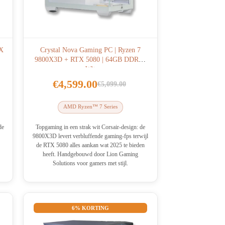
0X
Crystal Nova Gaming PC | Ryzen 7
9800X3D + RTX 5080 | 64GB DDR5 |
Wit
€
4,599.00
€
5,099.00
lijke
Oorspronkelijke
Huidige
prijs
prijs
AMD Ryzen™ 7 Series
was:
is:
€5,099.00.
€4,599.00.
de
Topgaming in een strak wit Corsair-design: de
9800X3D levert verbluffende gaming-fps terwijl
de RTX 5080 alles aankan wat 2025 te bieden
heeft. Handgebouwd door Lion Gaming
Solutions voor gamers met stijl.
6% KORTING