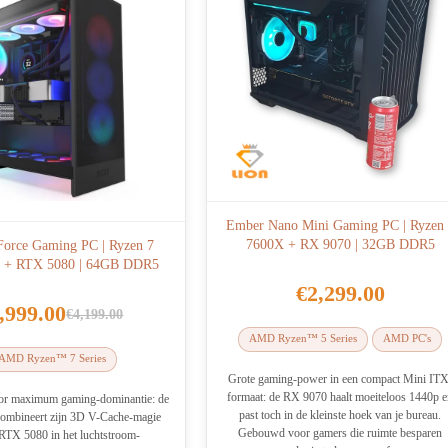
Ember Nano Mini Gaming PC | Ryzen
7600X + RX 9070 | 32GB DDR5
Force Gaming PC | Ryzen 7
 + RTX 5080 | 64GB DDR5
€
2,299.00
,999.00
€
4,199.00
Oorspronkelijke
Huidige
AMD Ryzen™ 5 Series
AMD PC's
prijs
prijs
AMD Ryzen™ 7 Series
was:
is:
Grote gaming-power in een compact Mini ITX
formaat: de RX 9070 haalt moeiteloos 1440p 
€4,199.00.
€3,999.00.
r maximum gaming-dominantie: de
past toch in de kleinste hoek van je bureau.
mbineert zijn 3D V-Cache-magie
Gebouwd voor gamers die ruimte besparen
RTX 5080 in het luchtstroom-