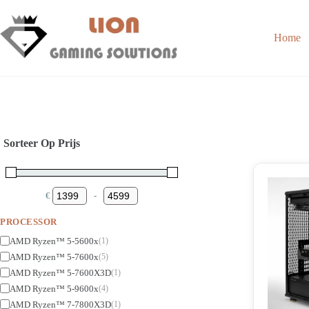
Skip
to
content
Home
Sorteer Op Prijs
€
-
Minimum Price
Maximum Price
PROCESSOR
AMD Ryzen™ 5-5600x
(1)
AMD Ryzen™ 5-7600x
(5)
AMD Ryzen™ 5-7600X3D
(1)
AMD Ryzen™ 5-9600x
(4)
AMD Ryzen™ 7-7800X3D
(1)