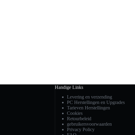
Handige Links
Levering en verzending
PC Herstellingen en Upgrades
Tarieven Herstellingen
Cookies
Retourbeleid
gebruikersvoorwaarden
Privacy Policy
FAQ