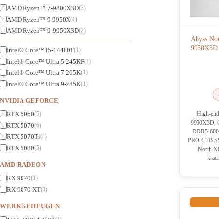
AMD Ryzen™ 7-9800X3D
(3)
AMD Ryzen™ 9 9950X
(1)
AMD Ryzen™ 9-9950X3D
(2)
Abyss No
9950X3D 
Intel® Core™ i5-14400F
(1)
Intel® Core™ Ultra 5-245KF
(1)
Intel® Core™ Ultra 7-265K
(1)
Intel® Core™ Ultra 9-285K
(1)
NVIDIA GEFORCE
RTX 5060
High-en
(5)
9950X3D, 
RTX 5070
(6)
DDR5-6000
RTX 5070Ti
(2)
PRO 4 TB SS
RTX 5080
(5)
North XL
krac
AMD RADEON
RX 9070
(1)
RX 9070 XT
(3)
WERKGEHEUGEN