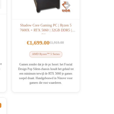
Shadow Core Gaming PC | Ryzen 5
7600X + RTX 5060 | 32GB DDR5 |
Silent
€
1,699.00
€
1,919.00
Oorspronkelijke
Huidige
prijs
prijs
AMD Ryzen™ 5 Series
was:
is:
re
€1,919.00.
€1,699.00.
Gamen zonder dat je de pc hoort: het Fractal
n
Design Pop Silent-chassis houdt het geluid tot
een minimum terwijl de RTX 5060 je games
soepel draait. Handgebouwd in Ninove voor
gamers die rust waarderen.