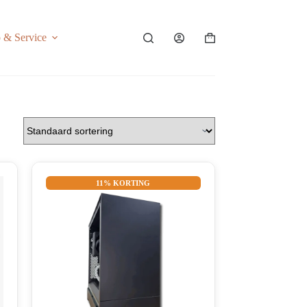
o & Service
Shopping
cart
11% KORTING