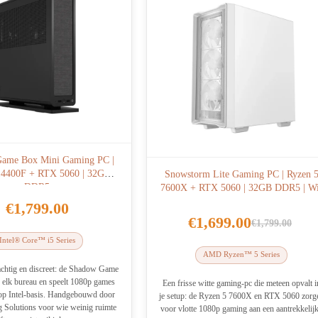
ame Box Mini Gaming PC |
-14400F + RTX 5060 | 32GB
Snowstorm Lite Gaming PC | Ryzen 
DDR5
7600X + RTX 5060 | 32GB DDR5 | Wi
€
1,799.00
€
1,699.00
€
1,799.00
Oorspronke
Huidige
Intel® Core™ i5 Series
prijs
prijs
AMD Ryzen™ 5 Series
was:
is:
chtig en discreet: de Shadow Game
 elk bureau en speelt 1080p games
€1,799.00.
€1,699.00.
Een frisse witte gaming-pc die meteen opvalt i
op Intel-basis. Handgebouwd door
je setup: de Ryzen 5 7600X en RTX 5060 zorg
 Solutions voor wie weinig ruimte
voor vlotte 1080p gaming aan een aantrekkelij