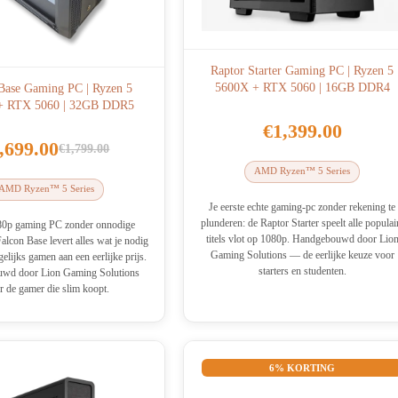
Raptor Starter Gaming PC | Ryzen 5
5600X + RTX 5060 | 16GB DDR4
Base Gaming PC | Ryzen 5
+ RTX 5060 | 32GB DDR5
€
1,399.00
,699.00
€
1,799.00
Oorspronkelijke
Huidige
AMD Ryzen™ 5 Series
prijs
prijs
AMD Ryzen™ 5 Series
was:
is:
Je eerste echte gaming-pc zonder rekening te
plunderen: de Raptor Starter speelt alle populai
€1,799.00.
€1,699.00.
80p gaming PC zonder onnodige
titels vlot op 1080p. Handgebouwd door Lio
alcon Base levert alles wat je nodig
Gaming Solutions — de eerlijke keuze voor
elijks gamen aan een eerlijke prijs.
starters en studenten.
wd door Lion Gaming Solutions
r de gamer die slim koopt.
6% KORTING