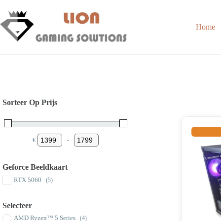
Skip
to
content
Home
Sorteer Op Prijs
€
-
Minimum Price
Maximum Price
Geforce Beeldkaart
RTX 5060
(5)
Selecteer
AMD Ryzen™ 5 Series
(4)