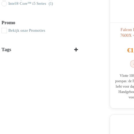
Intel® Core™ i5 Series
(1)
Promo
Falcon 
Bekijk onze Promoties
7600X 
€
1
Tags
Select all
Vlotte 10
poespas: de F
hebt voor dag
Handgebou
voo