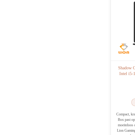
Shadow G
Intel i5
Compact, kra
Box past op
moeiteloos 
Lion Gaming