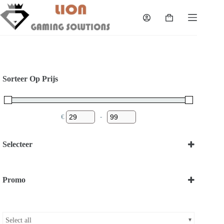
Skip
to
Shopping
content
cart
Sorteer Op Prijs
€
-
Minimum Price
Maximum Price
Selecteer
Koeling
(2)
Promo
Bekijk onze Promoties
Select all