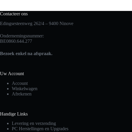
Contacteer ons
Edingsesteenweg 262/4 – 9400 Ninove
Ondernemingsnummer:
BE0860.644.277
Bezoek enkel na afspraak.
Uw Account
Account
Winkelwagen
Afrekenen
Handige Links
Levering en verzending
PC Herstellingen en Upgrades