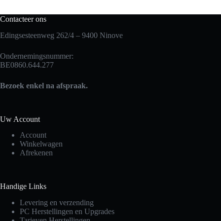
Contacteer ons
Edingsesteenweg 262/4 – 9400 Ninove
Ondernemingsnummer:
BE0860.644.277
Bezoek enkel na afspraak.
Uw Account
Account
Winkelwagen
Afrekenen
Handige Links
Levering en verzending
PC Herstellingen en Upgrades
Tarieven Herstellingen