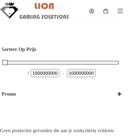
Skip
to
Shopping
content
cart
Sorteer Op Prijs
€
-
Minimum Price
Maximum Price
Promo
Bekijk onze Promoties
Geen producten gevonden die aan je zoekcriteria voldoen.