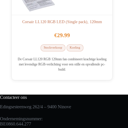
Corsair LL120 RGB LED (Single pack), 120mm
€
29.99
Stockverkoop
Koeling
De Corsair LL120 RGB 120mm fan combineert krachtige koeling
met levendige RGB-verlichting voor een stille en opvallende pc-
build.
Contacteer ons
Edingsesteenweg 262/4 – 9400 Ninove
Ondernemingsnummer:
BE0860.644.277