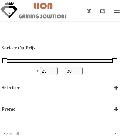
Skip
to
Shopping
content
cart
Sorteer Op Prijs
€
-
Minimum Price
Maximum Price
Selecteer
Koeling
(1)
Promo
Bekijk onze Promoties
Select all